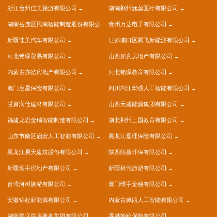
浙江台州佳美旅游有限公司
湖南郴州涵蕊医疗有限公司
湖南岳麓区贝南智能制造股份有限公司
贵州万达电子有限公司
新疆佳美汽车有限公司
江苏浦口区腾飞新能源有限公司
河北铭琛贸易有限公司
山西如意房地产有限公司
内蒙古亦皓房地产有限公司
河北铭琛教育有限公司
澳门启星保险有限公司
四川内江华强人工智能有限公司
甘肃润仕建材有限公司
山西元盛能源集团有限公司
福建龙岩金瑞智能制造有限公司
湖北荆州三国教育有限公司
山东市南区启宏人工智能有限公司
黑龙江磊理保险有限公司
黑龙江易天建筑股份有限公司
陕西陌昌环保有限公司
新疆煌宇房地产有限公司
新疆秋伦旅游有限公司
台湾河树旅游有限公司
澳门维宇金融有限公司
安徽锦程新能源有限公司
内蒙古佩西人工智能有限公司
湖南娄底联高服务集团有限公司
香港翰欧保险有限公司